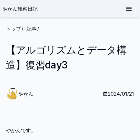
やかん観察日記
トップ
記事
【アルゴリズムとデータ構
造】復習day3
や
か
やかん
2024/01/21
ん
やかんです。