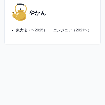
や
やかん
か
ん
東大法（〜2025） → エンジニア（2021〜）