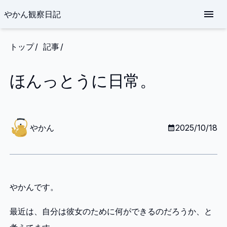
やかん観察日記
トップ
記事
ほんっとうに日常。
や
か
やかん
2025/10/18
ん
やかんです。
最近は、自分は彼女のために何ができるのだろうか、と