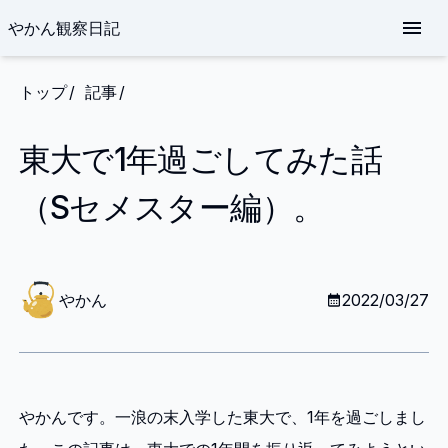
やかん観察日記
トップ
記事
東大で1年過ごしてみた話
（Sセメスター編）。
や
か
やかん
2022/03/27
ん
やかんです。一浪の末入学した東大で、1年を過ごしまし