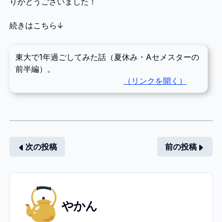
りがとうございました！
続きはこちら↓
東大で1年過ごしてみた話（夏休み・Aセメスターの
前半編）。
次の投稿
前の投稿
や
やかん
か
ん