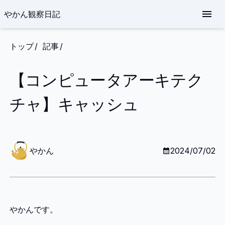
やかん観察日記
トップ
記事
【コンピュータアーキテク
チャ】キャッシュ
や
か
やかん
2024/07/02
ん
やかんです。