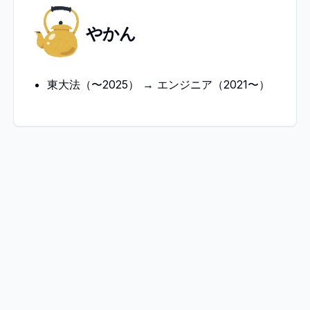
や
やかん
か
ん
東大法（〜2025） → エンジニア（2021〜）