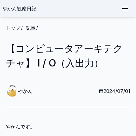
やかん観察日記
トップ
記事
【コンピュータアーキテク
チャ】 I / O（入出力）
や
か
やかん
2024/07/01
ん
やかんです。