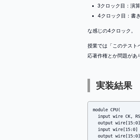
3クロック目：演
4クロック目：書
な感じの4クロック。
授業では「このテスト
応著作権とか問題があ
実装結果
module CPU(

  input wire CK, RST,

  output wire[15:0] IA,

  input wire[15:0] ID,

  output wire[15:0] DA,
