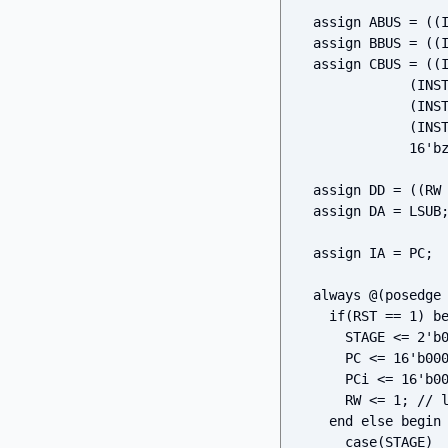
  assign ABUS = ((INSTR[7:4] != 4'b1100) ? RF[INSTR[7:4]] : 16'bz);

  assign BBUS = ((INSTR[7:4] != 4'b1100) ? RF[INSTR[3:0]] : 16'bz);

  assign CBUS = ((INSTR[15] == 0) ? FUc :

              (INSTR[15:12] == 4'b1011) ? LSUc :

              (INSTR[15:12] == 4'b1000) ? PCc :

              (INSTR[15:12] == 4'b1100) ? {8'b0, INSTR[7:0]} :

              16'bz);

  assign DD = ((RW == 1) ? 16'bz : LSUA); // RW == 1: load, RW == 0: store

  assign DA = LSUB;

  assign IA = PC;

  always @(posedge CK) begin

    if(RST == 1) begin

      STAGE <= 2'b00;

      PC <= 16'b0000000000000000;

      PCi <= 16'b0000000000000000;

      RW <= 1; // load

    end else begin

      case(STAGE)
