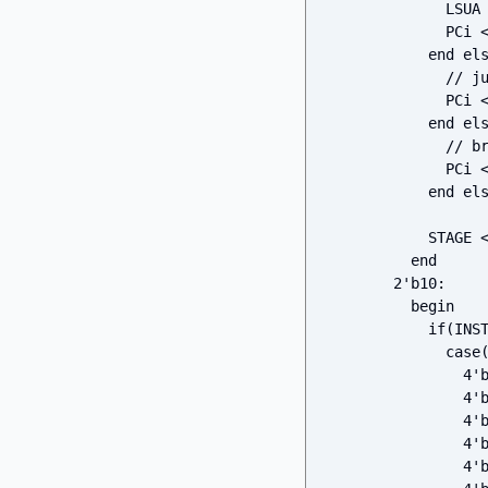
              LSUA <= ABUS;

              PCi <= PC + 16'b0000000000000001;

            end else if(INSTR[15:12] == 4'b1000) begin

              // jump

              PCi <= BBUS;

            end else if(INSTR[15:12] == 4'b1001) begin

              // branch

              PCi <= ((FLAG == 1) ? BBUS : PC + 16'b0000000000000001);

            end else PCi <= PC + 16'b0000000000000001;

            STAGE <= 2'b10;

          end

        2'b10: 

          begin

            if(INSTR[15] == 0) begin

              case(INSTR[15:12])

                4'b0000: FUc <= FUA + FUB;

                4'b0001: FUc <= FUA - FUB;

                4'b0010: FUc <= FUA >> FUB; 

                4'b0011: FUc <= FUA << FUB; 

                4'b0100: FUc <= FUA | FUB; 
