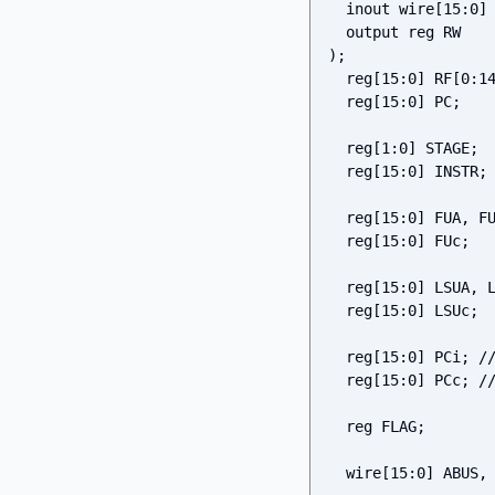
  inout wire[15:0] DD,

  output reg RW

);

  reg[15:0] RF[0:14];

  reg[15:0] PC;

  reg[1:0] STAGE;

  reg[15:0] INSTR;

  reg[15:0] FUA, FUB;

  reg[15:0] FUc;

  reg[15:0] LSUA, LSUB;

  reg[15:0] LSUc;

  reg[15:0] PCi; // NPC

  reg[15:0] PCc; // PC for CBUS

  reg FLAG;

  wire[15:0] ABUS, BBUS, CBUS;
