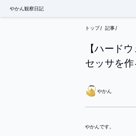
やかん観察日記
トップ
記事
【ハードウ
セッサを作
や
か
やかん
ん
やかんです。