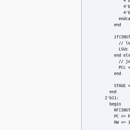
                4'b0101: FUc <= FUA & FUB; 

                4'b0110: FUc <= ~FUA; 

                4'b0111: FUc <= FUA ^ FUB;

              endcase

            end

            if(INSTR[15:12] == 4'b1011) begin

              // load

              LSUc <= DD;

            end else if(INSTR[15:12] == 4'b1000) begin

              // jump

              PCc <= PC + 16'b0000000000000001;

            end

            STAGE <= 2'b11;

          end

        2'b11: 

          begin

            RF[INSTR[11:8]] <= CBUS;

            PC <= PCi;

            RW <= 1;
