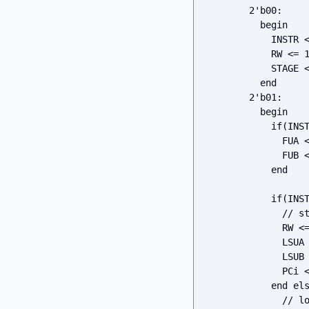
        2'b00: 

          begin

            INSTR <= ID;

            RW <= 1;

            STAGE <= 2'b01;

          end

        2'b01: 

          begin

            if(INSTR[15] == 0) begin

              FUA <= ABUS;

              FUB <= BBUS;

            end

            if(INSTR[15:12] == 4'b1010) begin

              // store

              RW <= 0;

              LSUA <= ABUS;

              LSUB <= BBUS;

              PCi <= PC + 16'b0000000000000001;

            end else if (INSTR[15:12] == 4'b1011) begin

              // load
