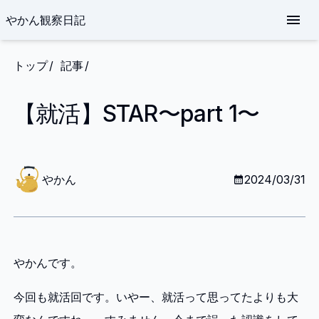
やかん観察日記
トップ
記事
【就活】STAR〜part 1〜
や
か
やかん
2024/03/31
ん
やかんです。
今回も就活回です。いやー、就活って思ってたよりも大