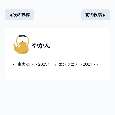
次の投稿
前の投稿
や
やかん
か
ん
東大法（〜2025） → エンジニア（2021〜）