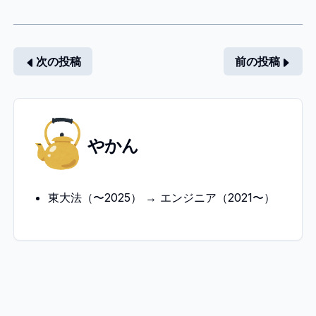
次の投稿
前の投稿
や
やかん
か
ん
東大法（〜2025） → エンジニア（2021〜）