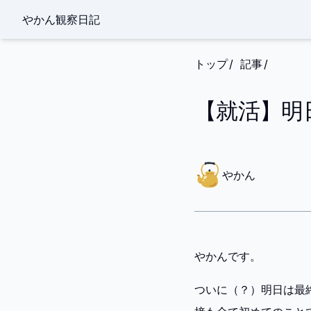
やかん観察日記
トップ
記事
【就活】明
や
か
やかん
ん
やかんです。
ついに（？）明日は最